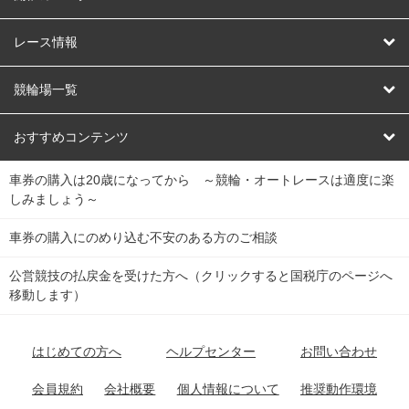
競輪
レース情報
オートレース
レース予想
競輪場一覧
競輪くじ
レース結果
北日本
函館競輪場
青森競輪場
いわき平競輪場
おすすめコンテンツ
車券の購入は20歳になってから ～競輪・オートレースは適度に楽
Dokanto!
キャリーオーバー一覧
関
競輪選手情報
弥彦競輪場
前橋競輪場
取手競輪場
宇都宮競輪場
しみましょう～
東
大宮競輪場
西武園競輪場
京王閣競輪場
立川競輪場
チャリロトプラザ
Perfecta Navi
車券の購入にのめり込む不安のある方のご相談
南
松戸競輪場
千葉競輪場
川崎競輪場
平塚競輪場
公営競技の払戻金を受けた方へ（クリックすると国税庁のページへ
netkeirin
関
移動します）
小田原競輪場
伊東競輪場
静岡競輪場
東
ケイリンガル
中
名古屋競輪場
岐阜競輪場
大垣競輪場
豊橋競輪場
はじめての方へ
ヘルプセンター
お問い合わせ
部
チャリレンジャー
富山競輪場
松阪競輪場
四日市競輪場
会員規約
会社概要
個人情報について
推奨動作環境