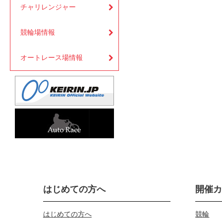
チャリレンジャー
競輪場情報
オートレース場情報
はじめての方へ
開催
はじめての方へ
競輪