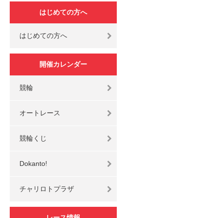
はじめての方へ
はじめての方へ
開催カレンダー
競輪
オートレース
競輪くじ
Dokanto!
チャリロトプラザ
レース情報