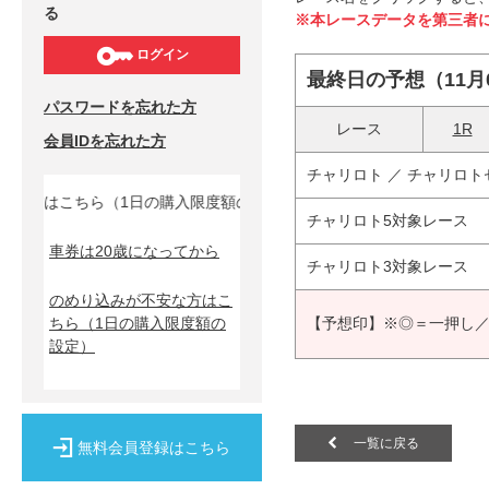
る
※本レースデータを第三者
ログイン
最終日の予想（11月
パスワードを忘れた方
レース
1R
会員IDを忘れた方
チャリロト ／ チャリロト
な方はこちら（1日の購入限度額の設定）↓
チャリロト5対象レース
車券は20歳になってから
チャリロト3対象レース
のめり込みが不安な方はこ
ちら
（1日の購入限度額の
【予想印】※◎＝一押し
設定）
一覧に戻る
無料会員登録はこちら