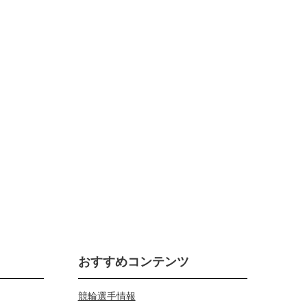
おすすめコンテンツ
競輪選手情報