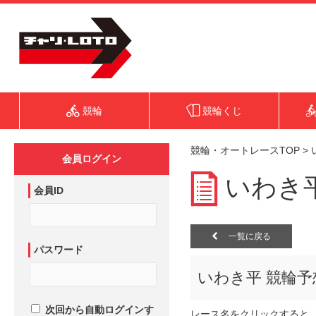
競輪
競輪くじ
競輪・オートレースTOP
>
会員ログイン
いわき平
会員ID
一覧に戻る
パスワード
いわき平 競輪予
次回から自動ログインす
レース名をクリックすると