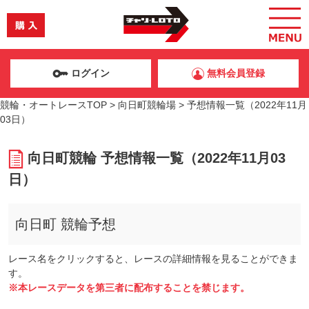
ログイン
無料会員登録
競輪・オートレースTOP
>
向日町競輪場
>
予想情報一覧（2022年11月
03日）
向日町競輪 予想情報一覧（2022年11月03
日）
向日町 競輪予想
レース名をクリックすると、レースの詳細情報を見ることができま
す。
※本レースデータを第三者に配布することを禁じます。