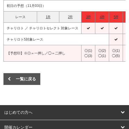
初日の予想（11月03日）
レース
1R
2R
3R
4R
5R
チャリロト ／ チャリロトセレクト 対象レース
チャリロト5対象レース
◎(1)
◎(2)
◎(1)
◎
【予想印】※◎＝一押し／◯＝二押し
◯(3)
◯(1)
◯(5)
◯
一覧に戻る
はじめての方へ
はじめての方へ
開催カレンダー