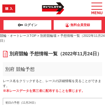
ログイン
無料会員登録
競輪・オートレースTOP
>
別府競輪場
>
予想情報一覧（2022年11月24
日）
別府競輪 予想情報一覧（2022年11月24日）
別府 競輪予想
レース名をクリックすると、レースの詳細情報を見ることができま
す。
※本レースデータを第三者に配布することを禁じます。
初日の予想（11月24日）