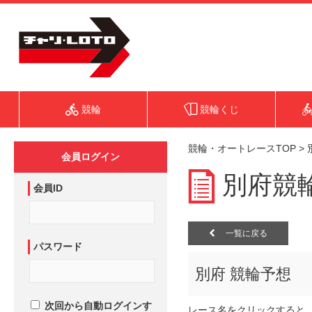
競輪
競輪くじ
競輪・オートレースTOP
>
会員ログイン
別府競輪
会員ID
一覧に戻る
パスワード
別府 競輪予想
次回から自動ログインす
レース名をクリックすると