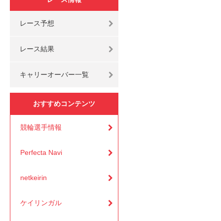
レース予想
レース結果
キャリーオーバー一覧
おすすめコンテンツ
競輪選手情報
Perfecta Navi
netkeirin
ケイリンガル