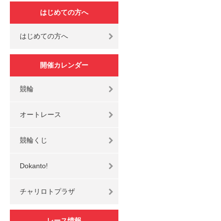
はじめての方へ
はじめての方へ
開催カレンダー
競輪
オートレース
競輪くじ
Dokanto!
チャリロトプラザ
レース情報