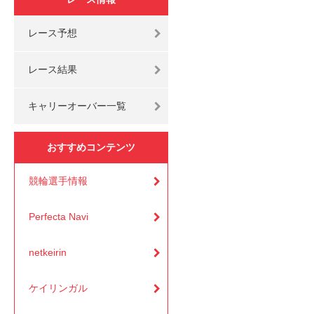
レース予想
レース結果
キャリーオーバー一覧
おすすめコンテンツ
競輪選手情報
Perfecta Navi
netkeirin
ケイリンガル