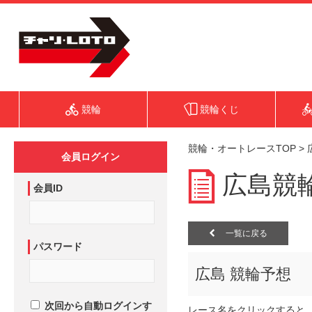
競輪
競輪くじ
競輪・オートレースTOP
>
会員ログイン
広島競輪
会員ID
一覧に戻る
パスワード
広島 競輪予想
次回から自動ログインす
レース名をクリックすると