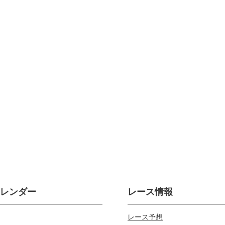
カレンダー
レース情報
レース予想