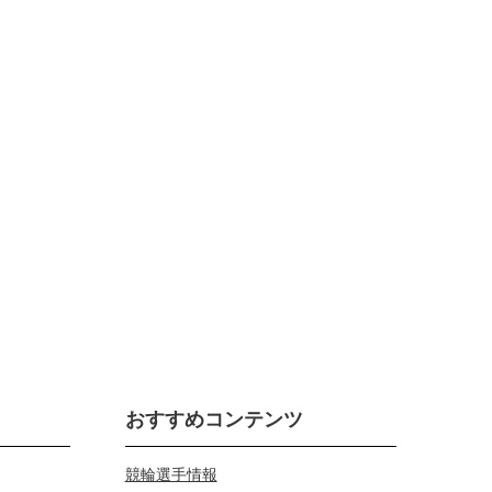
おすすめコンテンツ
競輪選手情報