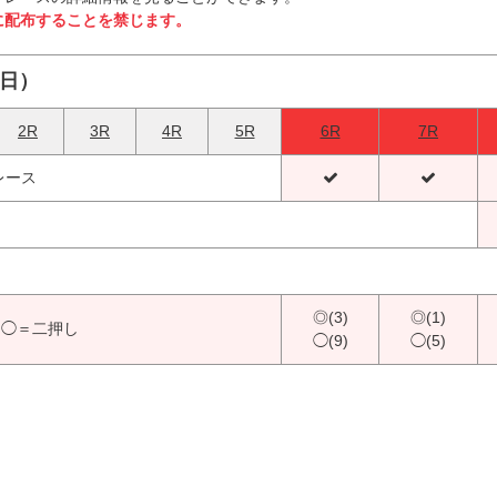
に配布することを禁じます。
5日）
2R
3R
4R
5R
6R
7R
レース
◎(3)
◎(1)
／◯＝二押し
◯(9)
◯(5)