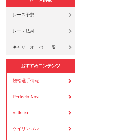
レース予想
レース結果
キャリーオーバー一覧
おすすめコンテンツ
競輪選手情報
Perfecta Navi
netkeirin
ケイリンガル