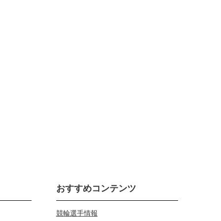
おすすめコンテンツ
競輪選手情報