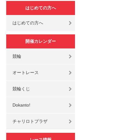
はじめての方へ
はじめての方へ
開催カレンダー
競輪
オートレース
競輪くじ
Dokanto!
チャリロトプラザ
レース情報