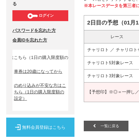
る
※本レースデータを第三者
ログイン
2日目の予想（01月1
パスワードを忘れた方
レース
会員IDを忘れた方
チャリロト ／ チャリロト
方はこちら（1日の購入限度額の設定）↓
チャリロト5対象レース
車券は20歳になってから
チャリロト3対象レース
のめり込みが不安な方はこ
ちら
（1日の購入限度額の
【予想印】※◎＝一押し
設定）
一覧に戻る
無料会員登録はこちら