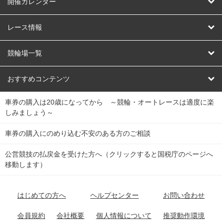
はじめての方へ
開催カレンダー
競輪
レース情報
オートレース
レース予想
競輪場一覧
競輪くじ
レース結果
北日本
函館競輪場
青森競輪場
いわき平競輪場
おすすめコンテンツ
車券の購入は20歳になってから ～競輪・オートレースは適度に楽
Dokanto!
キャリーオーバー一覧
関
競輪選手情報
弥彦競輪場
前橋競輪場
取手競輪場
宇都宮競輪場
しみましょう～
東
大宮競輪場
西武園競輪場
京王閣競輪場
立川競輪場
チャリロトプラザ
Perfecta Navi
車券の購入にのめり込む不安のある方のご相談
南
松戸競輪場
千葉競輪場
川崎競輪場
平塚競輪場
公営競技の払戻金を受けた方へ（クリックすると国税庁のページへ
netkeirin
関
移動します）
小田原競輪場
伊東競輪場
静岡競輪場
東
ケイリンガル
中
名古屋競輪場
岐阜競輪場
大垣競輪場
豊橋競輪場
はじめての方へ
ヘルプセンター
お問い合わせ
部
チャリレンジャー
富山競輪場
松阪競輪場
四日市競輪場
会員規約
会社概要
個人情報について
推奨動作環境