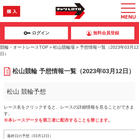
ログイン
無料会員登録
競輪・オートレースTOP
>
松山競輪場
>
予想情報一覧（2023年03月12
日）
松山競輪 予想情報一覧（2023年03月12日）
松山 競輪予想
レース名をクリックすると、レースの詳細情報を見ることができま
す。
※本レースデータを第三者に配布することを禁じます。
最終日の予想（03月12日）