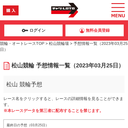
ログイン
無料会員登録
競輪・オートレースTOP
>
松山競輪場
>
予想情報一覧（2023年03月25
日）
松山競輪 予想情報一覧（2023年03月25日）
松山 競輪予想
レース名をクリックすると、レースの詳細情報を見ることができま
す。
※本レースデータを第三者に配布することを禁じます。
最終日の予想（03月25日）