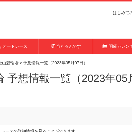
はじめて
オートレース
当たるんです
開催カレン
松山競輪場
>
予想情報一覧（2023年05月07日）
 予想情報一覧（2023年05
、レースの詳細情報を見ることができます。