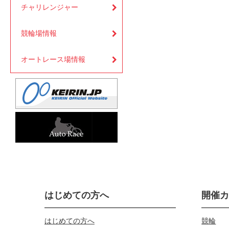
チャリレンジャー
競輪場情報
オートレース場情報
はじめての方へ
開催
はじめての方へ
競輪