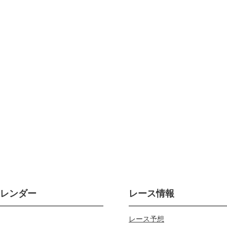
カレンダー
レース情報
レース予想