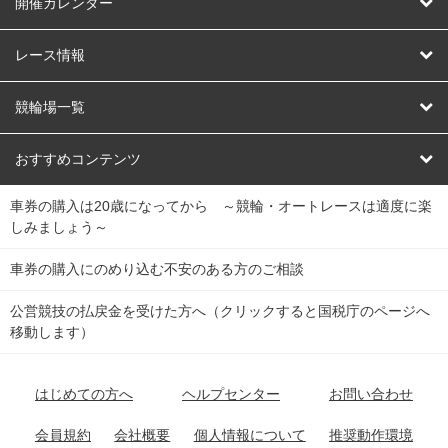
はじめての方へ
開催カレンダー
競輪
レース情報
オートレース
レース予想
競輪場一覧
競輪くじ
レース結果
北日本
函館競輪場
青森競輪場
いわき平競輪場
おすすめコンテンツ
車券の購入は20歳になってから ～競輪・オートレースは適度に楽
Dokanto!
キャリーオーバー一覧
関
競輪選手情報
弥彦競輪場
前橋競輪場
取手競輪場
宇都宮競輪場
しみましょう～
東
大宮競輪場
西武園競輪場
京王閣競輪場
立川競輪場
チャリロトプラザ
Perfecta Navi
車券の購入にのめり込む不安のある方のご相談
南
松戸競輪場
千葉競輪場
川崎競輪場
平塚競輪場
公営競技の払戻金を受けた方へ（クリックすると国税庁のページへ
netkeirin
関
移動します）
小田原競輪場
伊東競輪場
静岡競輪場
東
ケイリンガル
中
名古屋競輪場
岐阜競輪場
大垣競輪場
豊橋競輪場
はじめての方へ
ヘルプセンター
お問い合わせ
部
チャリレンジャー
富山競輪場
松阪競輪場
四日市競輪場
会員規約
会社概要
個人情報について
推奨動作環境