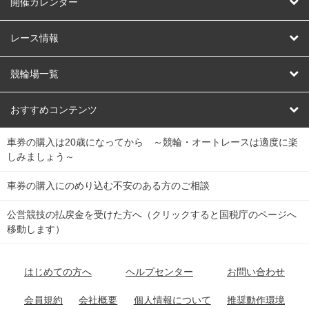
はじめての方へ
開催カレンダー
競輪
レース情報
オートレース
レース予想
競輪場一覧
競輪くじ
レース結果
北日本
函館競輪場
青森競輪場
いわき平競輪場
おすすめコンテンツ
車券の購入は20歳になってから ～競輪・オートレースは適度に楽
Dokanto!
キャリーオーバー一覧
関
競輪選手情報
弥彦競輪場
前橋競輪場
取手競輪場
宇都宮競輪場
しみましょう～
東
大宮競輪場
西武園競輪場
京王閣競輪場
立川競輪場
チャリロトプラザ
Perfecta Navi
車券の購入にのめり込む不安のある方のご相談
南
松戸競輪場
千葉競輪場
川崎競輪場
平塚競輪場
公営競技の払戻金を受けた方へ（クリックすると国税庁のページへ
netkeirin
関
移動します）
小田原競輪場
伊東競輪場
静岡競輪場
東
ケイリンガル
中
名古屋競輪場
岐阜競輪場
大垣競輪場
豊橋競輪場
はじめての方へ
ヘルプセンター
お問い合わせ
部
チャリレンジャー
富山競輪場
松阪競輪場
四日市競輪場
会員規約
会社概要
個人情報について
推奨動作環境