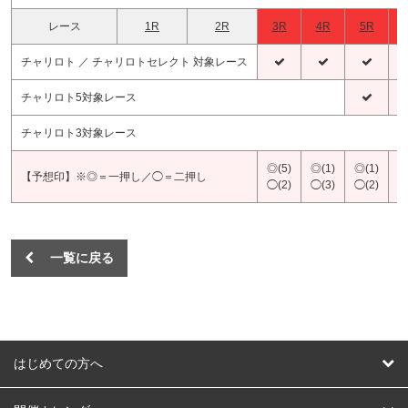
レース
1R
2R
3R
4R
5R
チャリロト ／ チャリロトセレクト 対象レース
チャリロト5対象レース
チャリロト3対象レース
◎(5)
◎(1)
◎(1)
◎
【予想印】※◎＝一押し／◯＝二押し
◯(2)
◯(3)
◯(2)
◯
一覧に戻る
はじめての方へ