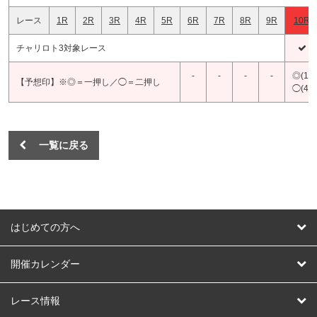
レース
1R
2R
3R
4R
5R
6R
7R
8R
9R
10R
チャリロト3対象レース
-
-
-
-
◎(1)
【予想印】※◎＝一押し／◯＝二押し
◯(4)
一覧に戻る
はじめての方へ
はじめての方へ
開催カレンダー
競輪
レース情報