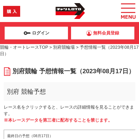
ログイン
無料会員登録
競輪・オートレースTOP
>
別府競輪場
>
予想情報一覧（2023年08月17
日）
別府競輪 予想情報一覧（2023年08月17日）
別府 競輪予想
レース名をクリックすると、レースの詳細情報を見ることができま
す。
※本レースデータを第三者に配布することを禁じます。
最終日の予想（08月17日）