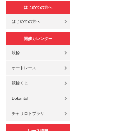
はじめての方へ
はじめての方へ
開催カレンダー
競輪
オートレース
競輪くじ
Dokanto!
チャリロトプラザ
レース情報