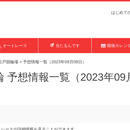
はじめて
オートレース
当たるんです
開催カレン
松戸競輪場
>
予想情報一覧（2023年09月08日）
 予想情報一覧（2023年09
、レースの詳細情報を見ることができます。