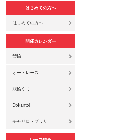
はじめての方へ
はじめての方へ
開催カレンダー
競輪
オートレース
競輪くじ
Dokanto!
チャリロトプラザ
レース情報