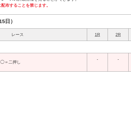
に配布することを禁じます。
15日）
レース
1R
2R
-
-
／◯＝二押し