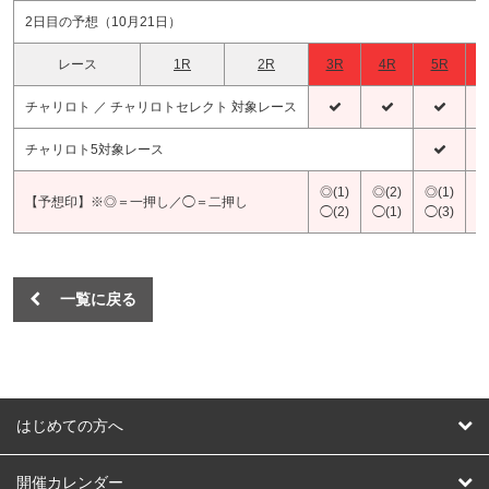
2日目の予想（10月21日）
レース
1R
2R
3R
4R
5R
チャリロト ／ チャリロトセレクト 対象レース
チャリロト5対象レース
◎(1)
◎(2)
◎(1)
◎
【予想印】※◎＝一押し／◯＝二押し
◯(2)
◯(1)
◯(3)
◯
一覧に戻る
はじめての方へ
はじめての方へ
開催カレンダー