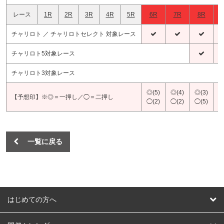
レース
1R
2R
3R
4R
5R
6R
7R
8R
チャリロト ／ チャリロトセレクト 対象レース
チャリロト5対象レース
チャリロト3対象レース
◎(5)
◎(4)
◎(3)
◎
【予想印】※◎＝一押し／◯＝二押し
◯(2)
◯(2)
◯(5)
◯
一覧に戻る
はじめての方へ