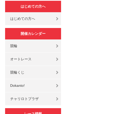
はじめての方へ
はじめての方へ
開催カレンダー
競輪
オートレース
競輪くじ
Dokanto!
チャリロトプラザ
レース情報