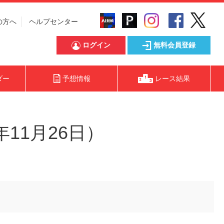
の方へ
ヘルプセンター
ログイン
無料会員登録
ダー
予想情報
レース結果
11月26日）