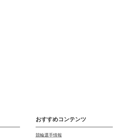
おすすめコンテンツ
競輪選手情報