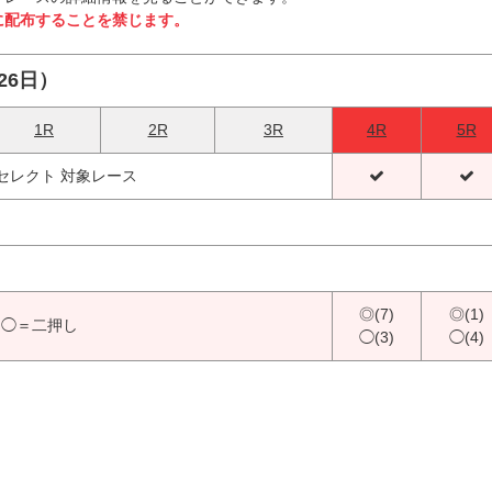
に配布することを禁じます。
26日）
1R
2R
3R
4R
5R
セレクト 対象レース
◎(7)
◎(1)
／◯＝二押し
◯(3)
◯(4)