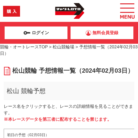
ログイン
無料会員登録
競輪・オートレースTOP
>
松山競輪場
>
予想情報一覧（2024年02月03
日）
松山競輪 予想情報一覧（2024年02月03日）
松山 競輪予想
レース名をクリックすると、レースの詳細情報を見ることができま
す。
※本レースデータを第三者に配布することを禁じます。
初日の予想（02月03日）