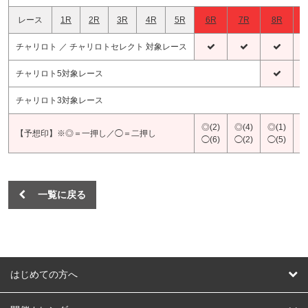
レース
1R
2R
3R
4R
5R
6R
7R
8R
チャリロト ／ チャリロトセレクト 対象レース
チャリロト5対象レース
チャリロト3対象レース
◎(2)
◎(4)
◎(1)
◎
【予想印】※◎＝一押し／◯＝二押し
◯(6)
◯(2)
◯(5)
◯
一覧に戻る
はじめての方へ