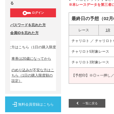
る
※本レースデータを第三者
ログイン
最終日の予想（02月
パスワードを忘れた方
レース
1R
会員IDを忘れた方
チャリロト ／ チャリロト
安な方はこちら（1日の購入限度額の設定）↓
チャリロト5対象レース
車券は20歳になってから
チャリロト3対象レース
のめり込みが不安な方はこ
ちら
（1日の購入限度額の
【予想印】※◎＝一押し
設定）
一覧に戻る
無料会員登録はこちら