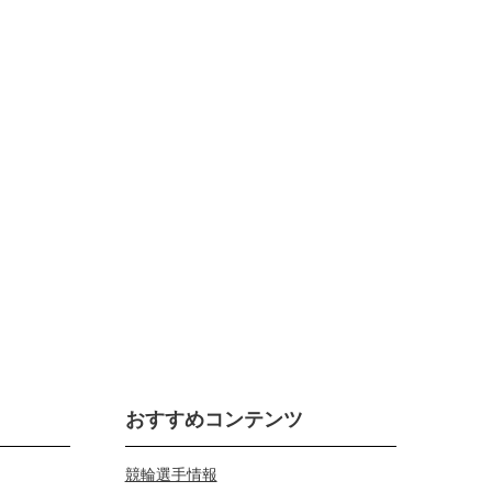
おすすめコンテンツ
競輪選手情報