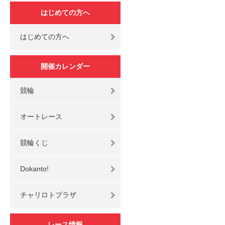
はじめての方へ
はじめての方へ
開催カレンダー
競輪
オートレース
競輪くじ
Dokanto!
チャリロトプラザ
レース情報