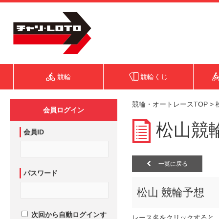
競輪
競輪くじ
競輪・オートレースTOP
>
会員ログイン
松山競輪
会員ID
一覧に戻る
パスワード
松山 競輪予想
次回から自動ログインす
レース名をクリックすると