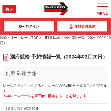
ログイン
無料会員登録
競輪・オートレースTOP
>
別府競輪場
>
予想情報一覧（2024年02月20
日）
別府競輪 予想情報一覧（2024年02月20日）
別府 競輪予想
レース名をクリックすると、レースの詳細情報を見ることができま
す。
※本レースデータを第三者に配布することを禁じます。
2日目の予想（02月20日）