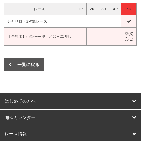
レース
1R
2R
3R
4R
5R
チャリロト3対象レース
-
-
-
-
◎(3)
【予想印】※◎＝一押し／◯＝二押し
◯(1)
一覧に戻る
はじめての方へ
はじめての方へ
開催カレンダー
競輪
レース情報