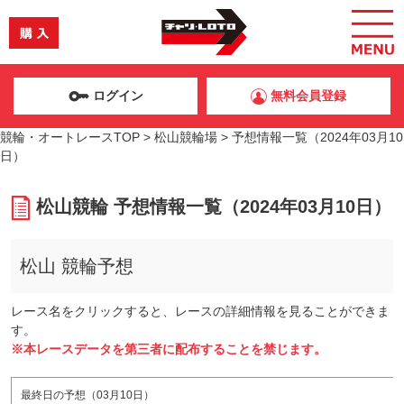
ログイン
無料会員登録
競輪・オートレースTOP
>
松山競輪場
>
予想情報一覧（2024年03月10
日）
松山競輪 予想情報一覧（2024年03月10日）
松山 競輪予想
レース名をクリックすると、レースの詳細情報を見ることができま
す。
※本レースデータを第三者に配布することを禁じます。
最終日の予想（03月10日）