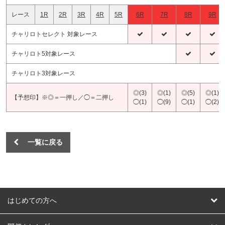
レース
1R
2R
3R
4R
5R
6R
7R
8R
9R
チャリロトセレクト 対象レース
チャリロト5対象レース
チャリロト3対象レース
◎(3)
◎(1)
◎(5)
◎(1)
【予想印】※◎＝一押し／◯＝二押し
◯(1)
◯(9)
◯(1)
◯(2)
一覧に戻る
はじめての方へ