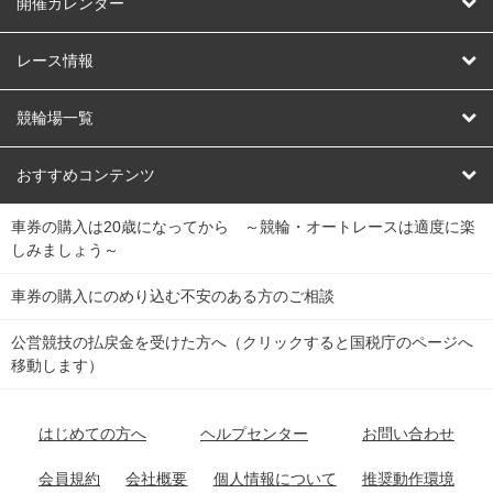
はじめての方へ
開催カレンダー
競輪
レース情報
オートレース
レース予想
競輪場一覧
競輪くじ
レース結果
北日本
函館競輪場
青森競輪場
いわき平競輪場
おすすめコンテンツ
車券の購入は20歳になってから ～競輪・オートレースは適度に楽
Dokanto!
キャリーオーバー一覧
関
競輪選手情報
弥彦競輪場
前橋競輪場
取手競輪場
宇都宮競輪場
しみましょう～
東
大宮競輪場
西武園競輪場
京王閣競輪場
立川競輪場
チャリロトプラザ
Perfecta Navi
車券の購入にのめり込む不安のある方のご相談
南
松戸競輪場
千葉競輪場
川崎競輪場
平塚競輪場
公営競技の払戻金を受けた方へ（クリックすると国税庁のページへ
netkeirin
関
移動します）
小田原競輪場
伊東競輪場
静岡競輪場
東
ケイリンガル
中
名古屋競輪場
岐阜競輪場
大垣競輪場
豊橋競輪場
はじめての方へ
ヘルプセンター
お問い合わせ
部
チャリレンジャー
富山競輪場
松阪競輪場
四日市競輪場
会員規約
会社概要
個人情報について
推奨動作環境