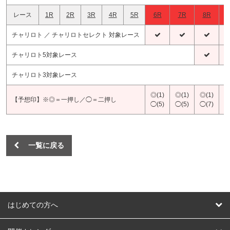
レース
1R
2R
3R
4R
5R
6R
7R
8R
チャリロト ／ チャリロトセレクト 対象レース
チャリロト5対象レース
チャリロト3対象レース
◎(1)
◎(1)
◎(1)
◎
【予想印】※◎＝一押し／◯＝二押し
◯(5)
◯(5)
◯(7)
◯
一覧に戻る
はじめての方へ