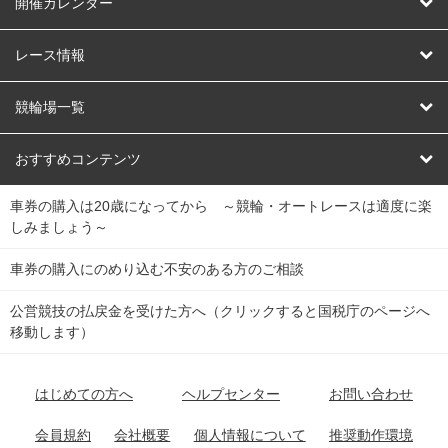
はじめての方へ
開催カレンダー
競輪
レース情報
オートレース
レース予想
競輪場一覧
競輪くじ
レース結果
北日本
函館競輪場
青森競輪場
いわき平競輪場
おすすめコンテンツ
車券の購入は20歳になってから ～競輪・オートレースは適度に楽
Dokanto!
キャリーオーバー一覧
関
競輪選手情報
弥彦競輪場
前橋競輪場
取手競輪場
宇都宮競輪場
しみましょう～
東
大宮競輪場
西武園競輪場
京王閣競輪場
立川競輪場
チャリロトプラザ
Perfecta Navi
車券の購入にのめり込む不安のある方のご相談
南
松戸競輪場
千葉競輪場
川崎競輪場
平塚競輪場
公営競技の払戻金を受けた方へ（クリックすると国税庁のページへ
netkeirin
関
移動します）
小田原競輪場
伊東競輪場
静岡競輪場
東
ケイリンガル
中
名古屋競輪場
岐阜競輪場
大垣競輪場
豊橋競輪場
はじめての方へ
ヘルプセンター
お問い合わせ
部
チャリレンジャー
富山競輪場
松阪競輪場
四日市競輪場
会員規約
会社概要
個人情報について
推奨動作環境