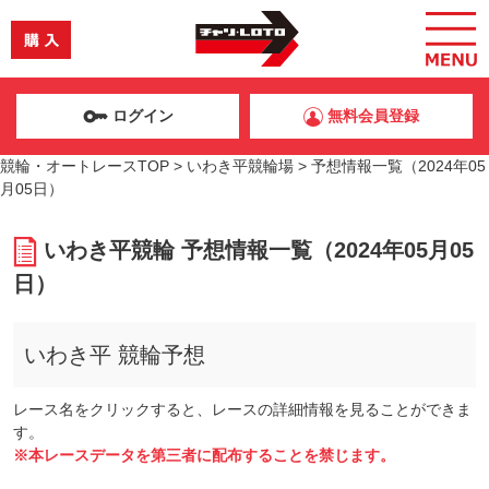
ログイン
無料会員登録
競輪・オートレースTOP
>
いわき平競輪場
>
予想情報一覧（2024年05
月05日）
いわき平競輪 予想情報一覧（2024年05月05
日）
いわき平 競輪予想
レース名をクリックすると、レースの詳細情報を見ることができま
す。
※本レースデータを第三者に配布することを禁じます。