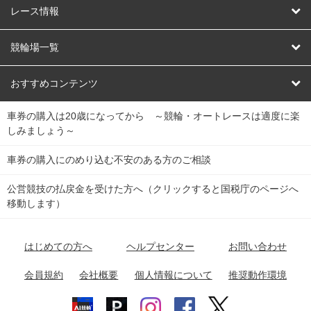
競輪
レース情報
オートレース
レース予想
競輪場一覧
競輪くじ
レース結果
北日本
函館競輪場
青森競輪場
いわき平競輪場
おすすめコンテンツ
車券の購入は20歳になってから ～競輪・オートレースは適度に楽
Dokanto!
キャリーオーバー一覧
関
競輪選手情報
弥彦競輪場
前橋競輪場
取手競輪場
宇都宮競輪場
しみましょう～
東
大宮競輪場
西武園競輪場
京王閣競輪場
立川競輪場
チャリロトプラザ
Perfecta Navi
車券の購入にのめり込む不安のある方のご相談
南
松戸競輪場
千葉競輪場
川崎競輪場
平塚競輪場
公営競技の払戻金を受けた方へ（クリックすると国税庁のページへ
netkeirin
関
移動します）
小田原競輪場
伊東競輪場
静岡競輪場
東
ケイリンガル
中
名古屋競輪場
岐阜競輪場
大垣競輪場
豊橋競輪場
はじめての方へ
ヘルプセンター
お問い合わせ
部
チャリレンジャー
富山競輪場
松阪競輪場
四日市競輪場
会員規約
会社概要
個人情報について
推奨動作環境
競輪場情報
近
福井競輪場
奈良競輪場
向日町競輪場
和歌山競輪場