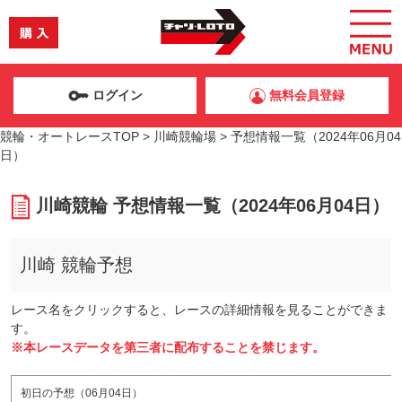
ログイン
無料会員登録
競輪・オートレースTOP
>
川崎競輪場
>
予想情報一覧（2024年06月04
日）
川崎競輪 予想情報一覧（2024年06月04日）
川崎 競輪予想
レース名をクリックすると、レースの詳細情報を見ることができま
す。
※本レースデータを第三者に配布することを禁じます。
初日の予想（06月04日）