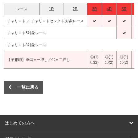
レース
1R
2R
3R
4R
5R
チャリロト ／ チャリロトセレクト 対象レース
チャリロト5対象レース
チャリロト3対象レース
◎(1)
◎(1)
◎(1)
◎
【予想印】※◎＝一押し／◯＝二押し
◯(2)
◯(2)
◯(2)
◯
一覧に戻る
はじめての方へ