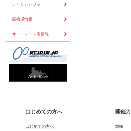
チャリレンジャー
競輪場情報
オートレース場情報
はじめての方へ
開催
はじめての方へ
競輪