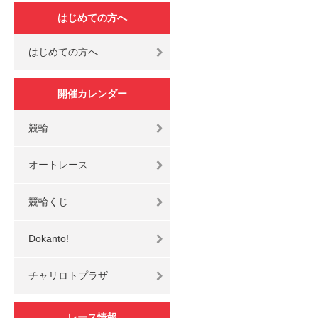
はじめての方へ
はじめての方へ
開催カレンダー
競輪
オートレース
競輪くじ
Dokanto!
チャリロトプラザ
レース情報