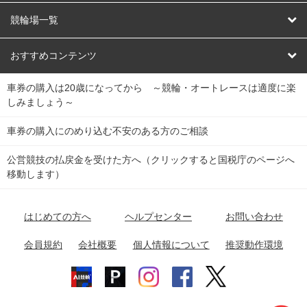
オートレース
レース予想
競輪場一覧
競輪くじ
レース結果
北日本
函館競輪場
青森競輪場
いわき平競輪場
おすすめコンテンツ
車券の購入は20歳になってから ～競輪・オートレースは適度に楽
Dokanto!
キャリーオーバー一覧
関
競輪選手情報
弥彦競輪場
前橋競輪場
取手競輪場
宇都宮競輪場
しみましょう～
東
大宮競輪場
西武園競輪場
京王閣競輪場
立川競輪場
チャリロトプラザ
Perfecta Navi
車券の購入にのめり込む不安のある方のご相談
南
松戸競輪場
千葉競輪場
川崎競輪場
平塚競輪場
公営競技の払戻金を受けた方へ（クリックすると国税庁のページへ
netkeirin
関
移動します）
小田原競輪場
伊東競輪場
静岡競輪場
東
ケイリンガル
中
名古屋競輪場
岐阜競輪場
大垣競輪場
豊橋競輪場
はじめての方へ
ヘルプセンター
お問い合わせ
部
チャリレンジャー
富山競輪場
松阪競輪場
四日市競輪場
会員規約
会社概要
個人情報について
推奨動作環境
競輪場情報
近
福井競輪場
奈良競輪場
向日町競輪場
和歌山競輪場
畿
岸和田競輪場
オートレース場情報