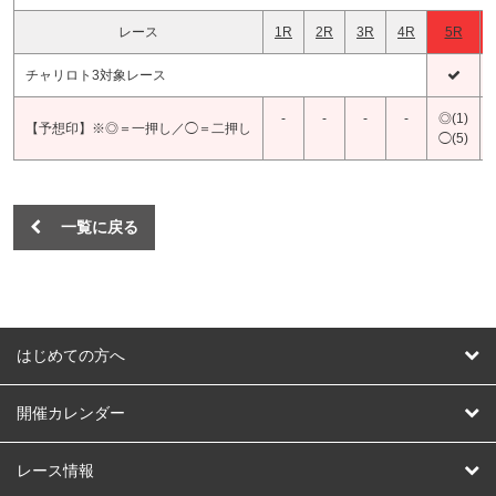
レース
1R
2R
3R
4R
5R
チャリロト3対象レース
-
-
-
-
◎(1)
【予想印】※◎＝一押し／◯＝二押し
◯(5)
一覧に戻る
はじめての方へ
はじめての方へ
開催カレンダー
競輪
レース情報