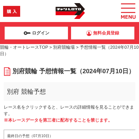
ログイン
無料会員登録
競輪・オートレースTOP
>
別府競輪場
>
予想情報一覧（2024年07月10
日）
別府競輪 予想情報一覧（2024年07月10日）
別府 競輪予想
レース名をクリックすると、レースの詳細情報を見ることができま
す。
※本レースデータを第三者に配布することを禁じます。
最終日の予想（07月10日）