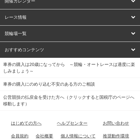
はじめての方へ
開催カレンダー
競輪
レース情報
オートレース
レース予想
競輪場一覧
競輪くじ
レース結果
北日本
函館競輪場
青森競輪場
いわき平競輪場
おすすめコンテンツ
車券の購入は20歳になってから ～競輪・オートレースは適度に楽
Dokanto!
キャリーオーバー一覧
関
競輪選手情報
弥彦競輪場
前橋競輪場
取手競輪場
宇都宮競輪場
しみましょう～
東
大宮競輪場
西武園競輪場
京王閣競輪場
立川競輪場
チャリロトプラザ
Perfecta Navi
車券の購入にのめり込む不安のある方のご相談
南
松戸競輪場
千葉競輪場
川崎競輪場
平塚競輪場
公営競技の払戻金を受けた方へ（クリックすると国税庁のページへ
netkeirin
関
移動します）
小田原競輪場
伊東競輪場
静岡競輪場
東
ケイリンガル
中
名古屋競輪場
岐阜競輪場
大垣競輪場
豊橋競輪場
はじめての方へ
ヘルプセンター
お問い合わせ
部
チャリレンジャー
富山競輪場
松阪競輪場
四日市競輪場
会員規約
会社概要
個人情報について
推奨動作環境