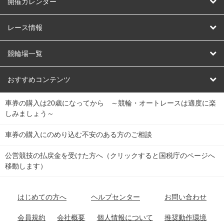
はじめての方へ
開催カレンダー
競輪
レース情報
オートレース
レース予想
競輪場一覧
競輪くじ
レース結果
北日本
函館競輪場
青森競輪場
いわき平競輪場
おすすめコンテンツ
車券の購入は20歳になってから ～競輪・オートレースは適度に楽
Dokanto!
キャリーオーバー一覧
関
競輪選手情報
弥彦競輪場
前橋競輪場
取手競輪場
宇都宮競輪場
しみましょう～
東
大宮競輪場
西武園競輪場
京王閣競輪場
立川競輪場
チャリロトプラザ
Perfecta Navi
車券の購入にのめり込む不安のある方のご相談
南
松戸競輪場
千葉競輪場
川崎競輪場
平塚競輪場
公営競技の払戻金を受けた方へ（クリックすると国税庁のページへ
netkeirin
関
移動します）
小田原競輪場
伊東競輪場
静岡競輪場
東
ケイリンガル
中
名古屋競輪場
岐阜競輪場
大垣競輪場
豊橋競輪場
はじめての方へ
ヘルプセンター
お問い合わせ
部
チャリレンジャー
富山競輪場
松阪競輪場
四日市競輪場
会員規約
会社概要
個人情報について
推奨動作環境