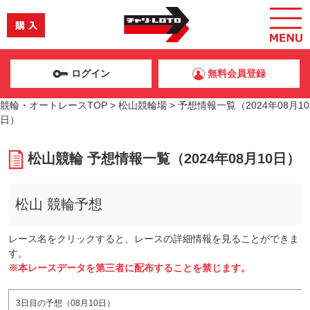
ログイン
無料会員登録
競輪・オートレースTOP
>
松山競輪場
>
予想情報一覧（2024年08月10
日）
松山競輪 予想情報一覧（2024年08月10日）
松山 競輪予想
レース名をクリックすると、レースの詳細情報を見ることができま
す。
※本レースデータを第三者に配布することを禁じます。
3日目の予想（08月10日）