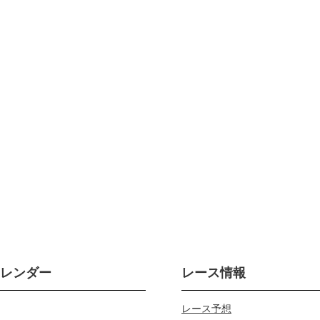
カレンダー
レース情報
レース予想