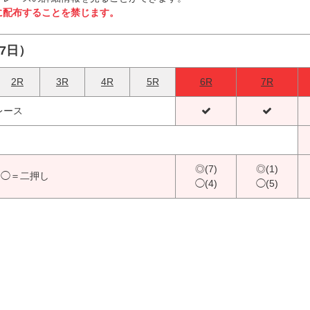
に配布することを禁じます。
7日）
2R
3R
4R
5R
6R
7R
レース
◎(7)
◎(1)
／◯＝二押し
◯(4)
◯(5)