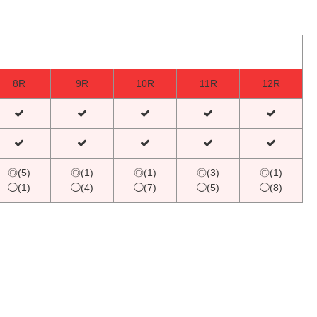
8R
9R
10R
11R
12R
◎(5)
◎(1)
◎(1)
◎(3)
◎(1)
◯(1)
◯(4)
◯(7)
◯(5)
◯(8)