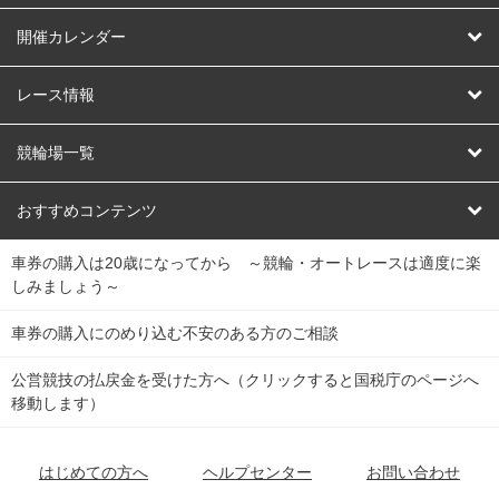
はじめての方へ
開催カレンダー
競輪
レース情報
オートレース
レース予想
競輪場一覧
競輪くじ
レース結果
北日本
函館競輪場
青森競輪場
いわき平競輪場
おすすめコンテンツ
車券の購入は20歳になってから ～競輪・オートレースは適度に楽
Dokanto!
キャリーオーバー一覧
関
競輪選手情報
弥彦競輪場
前橋競輪場
取手競輪場
宇都宮競輪場
しみましょう～
東
大宮競輪場
西武園競輪場
京王閣競輪場
立川競輪場
チャリロトプラザ
Perfecta Navi
車券の購入にのめり込む不安のある方のご相談
南
松戸競輪場
千葉競輪場
川崎競輪場
平塚競輪場
公営競技の払戻金を受けた方へ（クリックすると国税庁のページへ
netkeirin
関
移動します）
小田原競輪場
伊東競輪場
静岡競輪場
東
ケイリンガル
中
名古屋競輪場
岐阜競輪場
大垣競輪場
豊橋競輪場
はじめての方へ
ヘルプセンター
お問い合わせ
部
チャリレンジャー