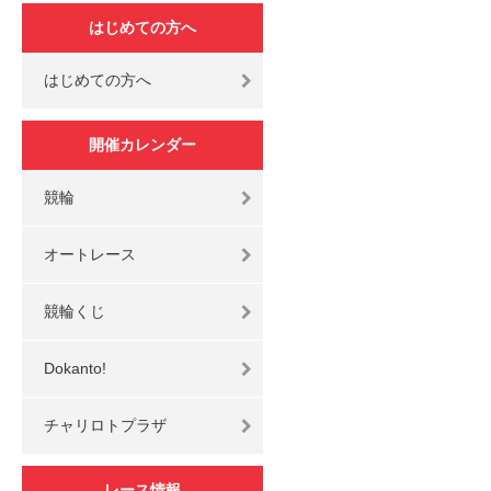
はじめての方へ
はじめての方へ
開催カレンダー
競輪
オートレース
競輪くじ
Dokanto!
チャリロトプラザ
レース情報