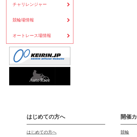
チャリレンジャー
競輪場情報
オートレース場情報
はじめての方へ
開催
はじめての方へ
競輪