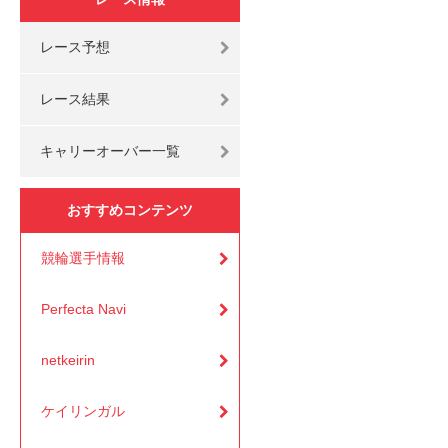
レース予想
レース結果
キャリーオーバー一覧
おすすめコンテンツ
競輪選手情報
Perfecta Navi
netkeirin
ケイリンガル