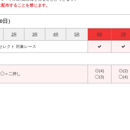
に配布することを禁じます。
0日）
2R
3R
4R
5R
6R
7R
セレクト 対象レース
◎(4)
◎(2)
／◯＝二押し
◯(3)
◯(4)