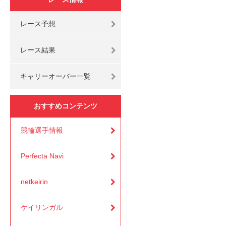
レース予想
レース結果
キャリーオーバー一覧
おすすめコンテンツ
競輪選手情報
Perfecta Navi
netkeirin
ケイリンガル