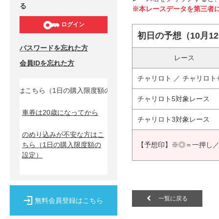
る
※本レースデータを第三者
ログイン
初日の予想（10月1
パスワードを忘れた方
レース
会員IDを忘れた方
チャリロト ／ チャリロト
方はこちら（1日の購入限度額の設定）↓
チャリロト5対象レース
車券は20歳になってから
チャリロト3対象レース
のめり込みが不安な方はこ
ちら
（1日の購入限度額の
【予想印】※◎＝一押し
設定）
一覧に戻る
無料会員登録はこちら