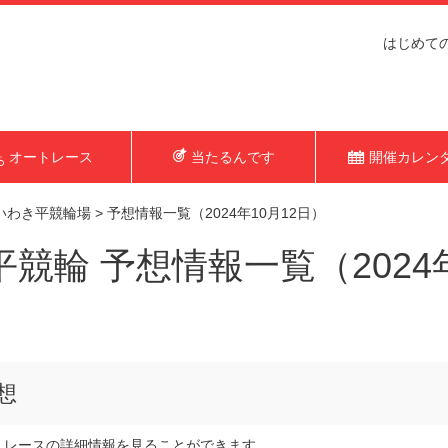
はじめて
オートレース
当たるんです
開催カレン
いわき平競輪場
>
予想情報一覧（2024年10月12日）
競輪 予想情報一覧（2024年
想
、レースの詳細情報を見ることができます。