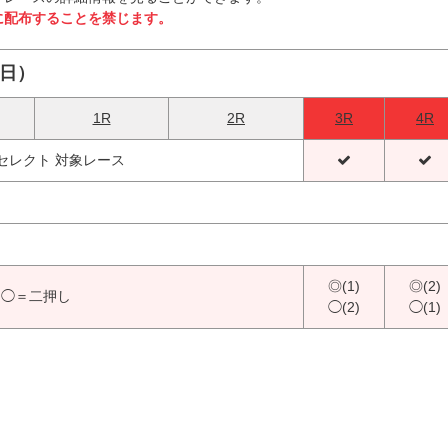
に配布することを禁じます。
2日）
1R
2R
3R
4R
セレクト 対象レース
◎(1)
◎(2)
／◯＝二押し
◯(2)
◯(1)