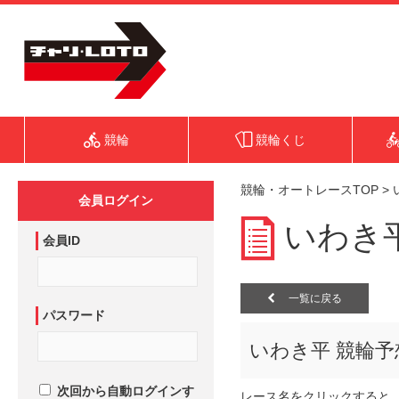
競輪
競輪くじ
競輪・オートレースTOP
>
会員ログイン
いわき平
会員ID
一覧に戻る
パスワード
いわき平 競輪予
次回から自動ログインす
レース名をクリックすると