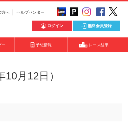
の方へ
ヘルプセンター
ログイン
無料会員登録
ダー
予想情報
レース結果
10月12日）