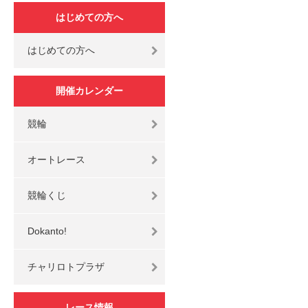
はじめての方へ
はじめての方へ
開催カレンダー
競輪
オートレース
競輪くじ
Dokanto!
チャリロトプラザ
レース情報