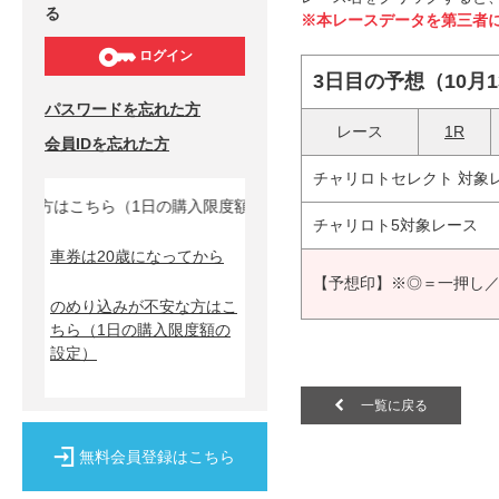
る
※本レースデータを第三者
ログイン
3日目の予想（10月1
パスワードを忘れた方
レース
1R
会員IDを忘れた方
チャリロトセレクト 対象
な方はこちら（1日の購入限度額の設定）↓
チャリロト5対象レース
車券は20歳になってから
【予想印】※◎＝一押し
のめり込みが不安な方はこ
ちら
（1日の購入限度額の
設定）
一覧に戻る
無料会員登録はこちら