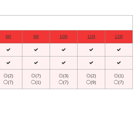
8R
9R
10R
11R
12R
◎(2)
◎(7)
◎(3)
◎(2)
◎(1)
◯(7)
◯(1)
◯(7)
◯(9)
◯(7)