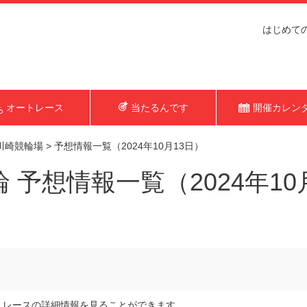
はじめて
オートレース
当たるんです
開催カレン
川崎競輪場
>
予想情報一覧（2024年10月13日）
 予想情報一覧（2024年10
、レースの詳細情報を見ることができます。