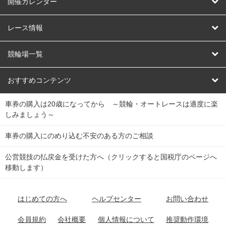
はじめての方へ
開催カレンダー
競輪
レース情報
オートレース
レース予想
競輪場一覧
競輪くじ
レース結果
北日本
函館競輪場
青森競輪場
いわき平競輪場
おすすめコンテンツ
車券の購入は20歳になってから ～競輪・オートレースは適度に楽
Dokanto!
キャリーオーバー一覧
関
競輪選手情報
弥彦競輪場
前橋競輪場
取手競輪場
宇都宮競輪場
しみましょう～
東
大宮競輪場
西武園競輪場
京王閣競輪場
立川競輪場
チャリロトプラザ
Perfecta Navi
車券の購入にのめり込む不安のある方のご相談
南
松戸競輪場
千葉競輪場
川崎競輪場
平塚競輪場
公営競技の払戻金を受けた方へ（クリックすると国税庁のページへ
netkeirin
関
移動します）
小田原競輪場
伊東競輪場
静岡競輪場
東
ケイリンガル
中
名古屋競輪場
岐阜競輪場
大垣競輪場
豊橋競輪場
はじめての方へ
ヘルプセンター
お問い合わせ
部
チャリレンジャー
富山競輪場
松阪競輪場
四日市競輪場
会員規約
会社概要
個人情報について
推奨動作環境