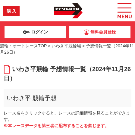
ログイン
無料会員登録
競輪・オートレースTOP
>
いわき平競輪場
>
予想情報一覧（2024年11
月26日）
いわき平競輪 予想情報一覧（2024年11月26
日）
いわき平 競輪予想
レース名をクリックすると、レースの詳細情報を見ることができま
す。
※本レースデータを第三者に配布することを禁じます。