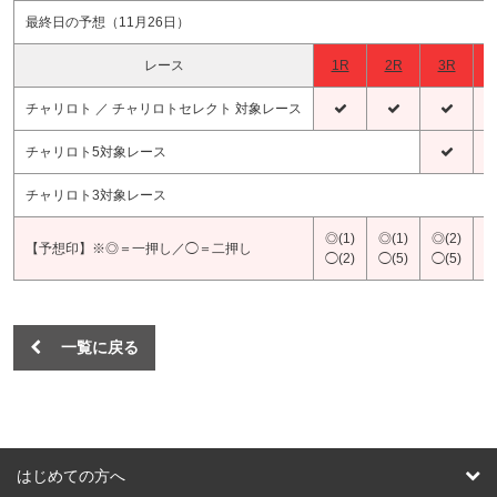
最終日の予想（11月26日）
レース
1R
2R
3R
チャリロト ／ チャリロトセレクト 対象レース
チャリロト5対象レース
チャリロト3対象レース
◎(1)
◎(1)
◎(2)
◎
【予想印】※◎＝一押し／◯＝二押し
◯(2)
◯(5)
◯(5)
◯
一覧に戻る
はじめての方へ