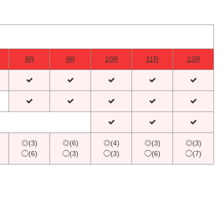
8R
9R
10R
11R
12R
◎(3)
◎(6)
◎(4)
◎(3)
◎(3)
◯(6)
◯(3)
◯(3)
◯(6)
◯(7)