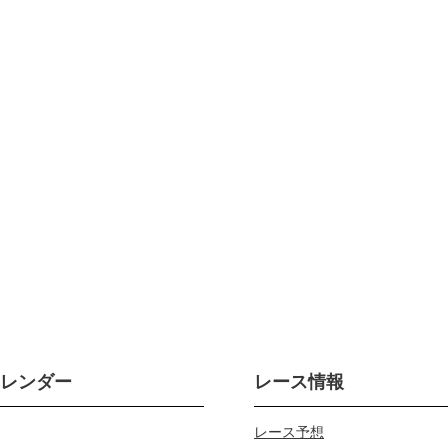
カレンダー
レース情報
レース予想