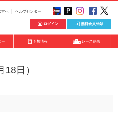
の方へ
ヘルプセンター
ログイン
無料会員登録
ダー
予想情報
レース結果
月18日）