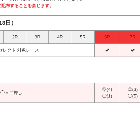
に配布することを禁じます。
18日）
2R
3R
4R
5R
6R
7R
セレクト 対象レース
◎(4)
◎(3)
／◯＝二押し
◯(1)
◯(5)