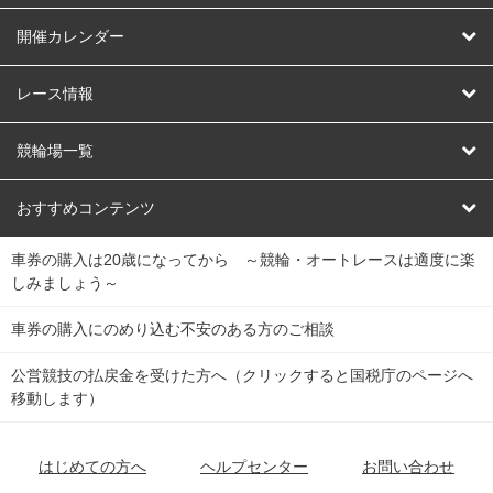
はじめての方へ
開催カレンダー
競輪
レース情報
オートレース
レース予想
競輪場一覧
競輪くじ
レース結果
北日本
函館競輪場
青森競輪場
いわき平競輪場
おすすめコンテンツ
車券の購入は20歳になってから ～競輪・オートレースは適度に楽
Dokanto!
キャリーオーバー一覧
関
競輪選手情報
弥彦競輪場
前橋競輪場
取手競輪場
宇都宮競輪場
しみましょう～
東
大宮競輪場
西武園競輪場
京王閣競輪場
立川競輪場
チャリロトプラザ
Perfecta Navi
車券の購入にのめり込む不安のある方のご相談
南
松戸競輪場
千葉競輪場
川崎競輪場
平塚競輪場
公営競技の払戻金を受けた方へ（クリックすると国税庁のページへ
netkeirin
関
移動します）
小田原競輪場
伊東競輪場
静岡競輪場
東
ケイリンガル
中
名古屋競輪場
岐阜競輪場
大垣競輪場
豊橋競輪場
はじめての方へ
ヘルプセンター
お問い合わせ
部
チャリレンジャー