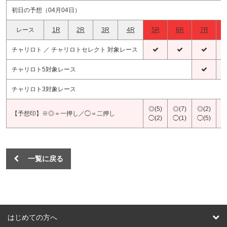
初日の予想（04月04日）
レース
1R
2R
3R
4R
5R
6R
7R
チャリロト ／ チャリロトセレクト 対象レース
チャリロト5対象レース
チャリロト3対象レース
◎(5)
◎(7)
◎(2)
◎
【予想印】※◎＝一押し／◯＝二押し
◯(2)
◯(1)
◯(5)
◯
一覧に戻る
はじめての方へ