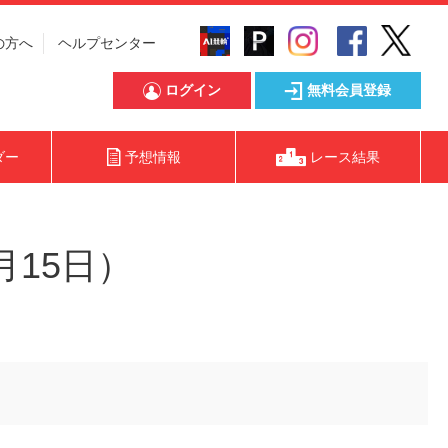
の方へ
ヘルプセンター
ログイン
無料会員登録
ダー
予想情報
レース結果
月15日）