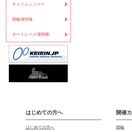
チャリレンジャー
競輪場情報
オートレース場情報
はじめての方へ
開催
はじめての方へ
競輪