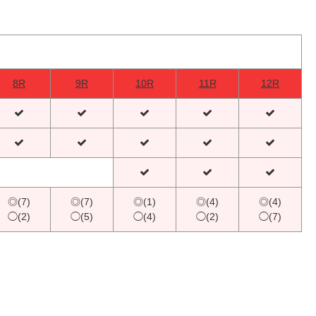
8R
9R
10R
11R
12R
◎(7)
◎(7)
◎(1)
◎(4)
◎(4)
◯(2)
◯(5)
◯(4)
◯(2)
◯(7)