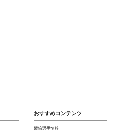
おすすめコンテンツ
競輪選手情報