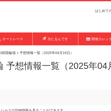
はじめて
オートレース
当たるんです
開催カレン
別府競輪場
>
予想情報一覧（2025年04月16日）
 予想情報一覧（2025年04
、レースの詳細情報を見ることができます。