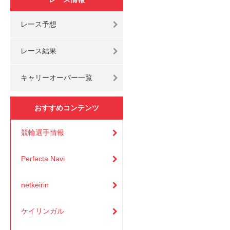
レース予想
レース結果
キャリーオーバー一覧
おすすめコンテンツ
競輪選手情報
Perfecta Navi
netkeirin
ケイリンガル