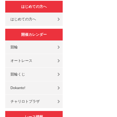
はじめての方へ
はじめての方へ
開催カレンダー
競輪
オートレース
競輪くじ
Dokanto!
チャリロトプラザ
レース情報