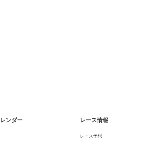
カレンダー
レース情報
レース予想