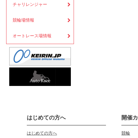
チャリレンジャー
競輪場情報
オートレース場情報
はじめての方へ
開催
はじめての方へ
競輪