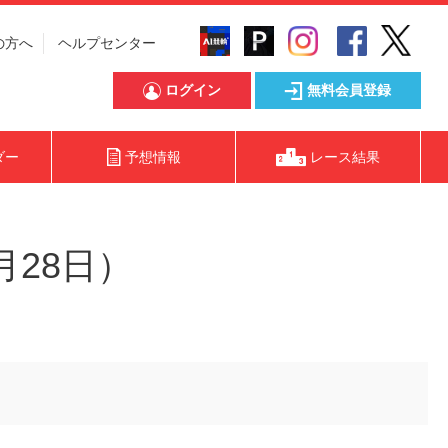
の方へ
ヘルプセンター
ログイン
無料会員登録
ダー
予想情報
レース結果
月28日）