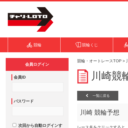
競輪
競輪くじ
競輪・オートレースTOP
>
会員ログイン
川崎競輪
会員ID
一覧に戻る
パスワード
川崎 競輪予想
次回から自動ログインす
レース名をクリックすると