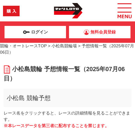
ログイン
無料会員登録
競輪・オートレースTOP
>
小松島競輪場
>
予想情報一覧（2025年07月
06日）
小松島競輪 予想情報一覧（2025年07月06
日）
小松島 競輪予想
レース名をクリックすると、レースの詳細情報を見ることができま
す。
※本レースデータを第三者に配布することを禁じます。