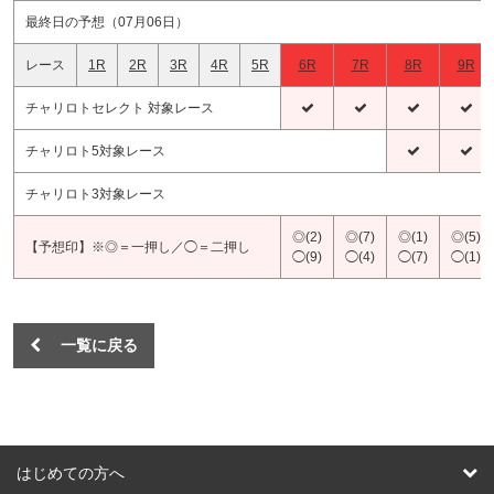
最終日の予想（07月06日）
レース
1R
2R
3R
4R
5R
6R
7R
8R
9R
チャリロトセレクト 対象レース
チャリロト5対象レース
チャリロト3対象レース
◎(2)
◎(7)
◎(1)
◎(5)
【予想印】※◎＝一押し／◯＝二押し
◯(9)
◯(4)
◯(7)
◯(1)
一覧に戻る
はじめての方へ