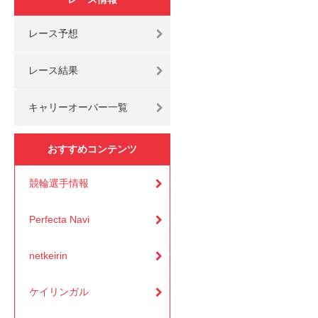
レース予想
レース結果
キャリーオーバー一覧
おすすめコンテンツ
競輪選手情報
Perfecta Navi
netkeirin
ケイリンガル