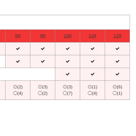
8R
9R
10R
11R
12R
◎(2)
◎(3)
◎(3)
◎(1)
◎(6)
◯(4)
◯(2)
◯(7)
◯(4)
◯(1)