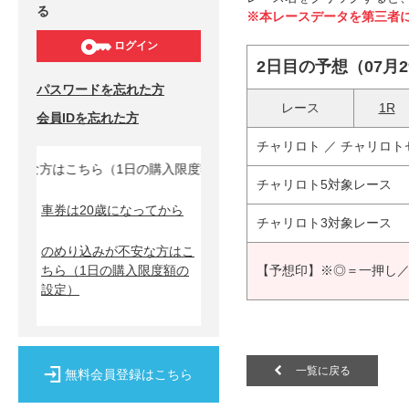
る
※本レースデータを第三者
ログイン
2日目の予想（07月2
パスワードを忘れた方
レース
1R
会員IDを忘れた方
チャリロト ／ チャリロト
安な方はこちら（1日の購入限度額の設定）↓
チャリロト5対象レース
車券は20歳になってから
チャリロト3対象レース
のめり込みが不安な方はこ
ちら
（1日の購入限度額の
【予想印】※◎＝一押し
設定）
一覧に戻る
無料会員登録はこちら