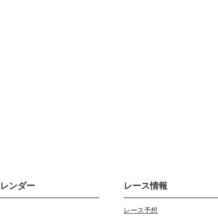
カレンダー
レース情報
レース予想