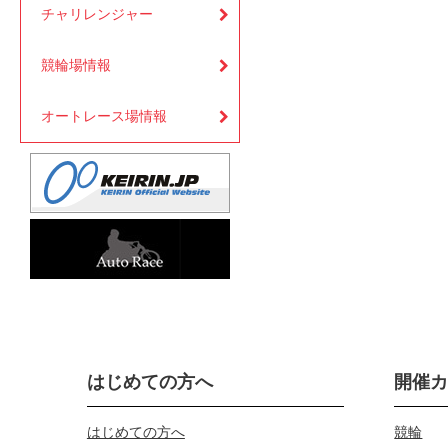
チャリレンジャー
競輪場情報
オートレース場情報
はじめての方へ
開催
はじめての方へ
競輪