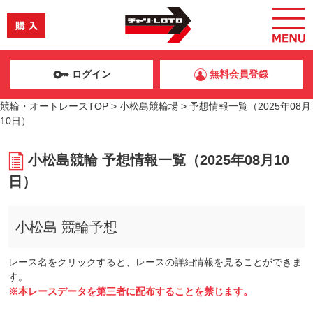
ログイン
無料会員登録
競輪・オートレースTOP
>
小松島競輪場
>
予想情報一覧（2025年08月
10日）
小松島競輪 予想情報一覧（2025年08月10
日）
小松島 競輪予想
レース名をクリックすると、レースの詳細情報を見ることができま
す。
※本レースデータを第三者に配布することを禁じます。