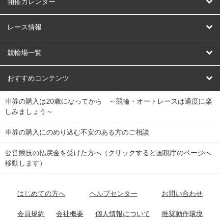
はじめての方へ
開催カレンダー
競輪
レース情報
オートレース
レース予想
競輪場一覧
競輪くじ
レース結果
北日本
函館競輪場
青森競輪場
いわき平競輪場
おすすめコンテンツ
車券の購入は20歳になってから ～競輪・オートレースは適度に楽
Dokanto!
キャリーオーバー一覧
関
競輪選手情報
弥彦競輪場
前橋競輪場
取手競輪場
宇都宮競輪場
しみましょう～
東
大宮競輪場
西武園競輪場
京王閣競輪場
立川競輪場
チャリロトプラザ
Perfecta Navi
車券の購入にのめり込む不安のある方のご相談
南
松戸競輪場
千葉競輪場
川崎競輪場
平塚競輪場
公営競技の払戻金を受けた方へ（クリックすると国税庁のページへ
netkeirin
関
移動します）
小田原競輪場
伊東競輪場
静岡競輪場
東
ケイリンガル
中
名古屋競輪場
岐阜競輪場
大垣競輪場
豊橋競輪場
はじめての方へ
ヘルプセンター
お問い合わせ
部
チャリレンジャー
富山競輪場
松阪競輪場
四日市競輪場
会員規約
会社概要
個人情報について
推奨動作環境