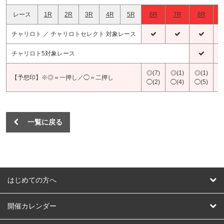
レース
1R
2R
3R
4R
5R
6R
7R
8R
チャリロト ／ チャリロトセレクト 対象レース
チャリロト5対象レース
◎(7)
◎(1)
◎(1)
◎
【予想印】※◎＝一押し／◯＝二押し
◯(2)
◯(4)
◯(5)
◯
一覧に戻る
はじめての方へ
はじめての方へ
開催カレンダー